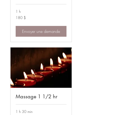
1 h
180 dollars
180 $
canadiens
Envoyer une demande
Massage 1 1/2 hr
1 h 30 min